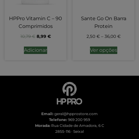
HPPro Vitamin C – 90
Sante Go On Barra
Comprimidos
Protein
10,79
€
8,99
€
2,50
€
–
36,00
€
Adicionar
Ver opções
Email:
geral@hpprostore.com
Telefone:
969 200 959
Morada:
Rua Cidade de Amadora, 6 C
2855-116 · Seixal