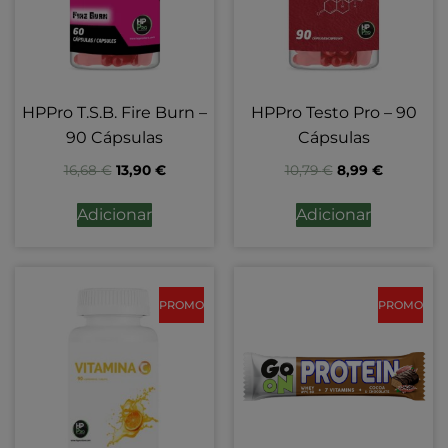
HPPro T.S.B. Fire Burn –
HPPro Testo Pro – 90
90 Cápsulas
Cápsulas
16,68
€
13,90
€
10,79
€
8,99
€
Adicionar
Adicionar
PROMO
PROMO