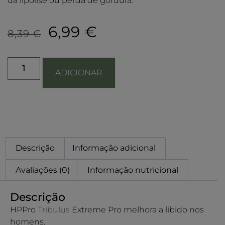
da lipólise ou perda de gordura.
6,99
€
8,39
€
ADICIONAR
Descrição
Informação adicional
Avaliações (0)
Informação nutricional
Descrição
HPPro
Tribulus
Extreme Pro melhora a libido nos
homens.