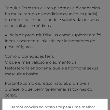
Tribulus Terrestris é uma planta que é conhecida
há muito tempo na medicina ayurvédica (Índia)
ou medicina chinesa, onde é valorizada por seus
especialistas e médicos.
A ideia de produzir Tribulus como suplemento foi
inequivocamente iniciada por levantadores de
peso búlgaros.
Como propriedades tem:
O que é mais valioso é o aumento da
testosterona endógena, que é a hormona sexual
masculina básica.
Portanto como diurético natural, promove a
diurese, o que permite eliminar as toxinas do
corpo.
Tribulus Terrestris é uma planta que é conhecida
Usamos cookies no nosso site para uma melhor