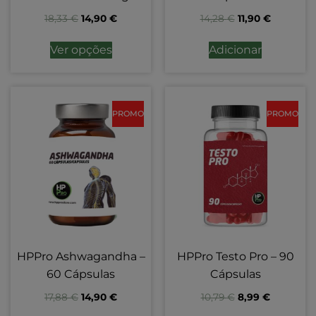
18,33
€
14,90
€
14,28
€
11,90
€
Ver opções
Adicionar
PROMO
PROMO
HPPro Ashwagandha –
HPPro Testo Pro – 90
60 Cápsulas
Cápsulas
17,88
€
14,90
€
10,79
€
8,99
€