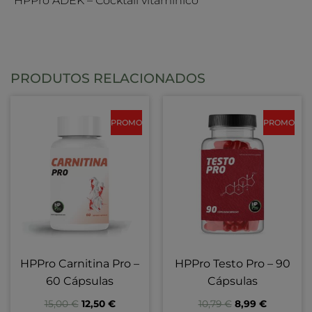
HPPro ADEK – Cocktail vitamínico
PRODUTOS RELACIONADOS
PROMO
PROMO
HPPro Carnitina Pro –
HPPro Testo Pro – 90
60 Cápsulas
Cápsulas
15,00
€
12,50
€
10,79
€
8,99
€