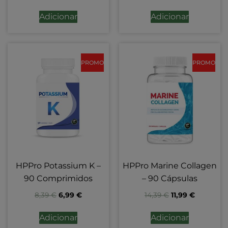
Adicionar
Adicionar
PROMO
PROMO
HPPro Potassium K –
HPPro Marine Collagen
90 Comprimidos
– 90 Cápsulas
8,39
€
6,99
€
14,39
€
11,99
€
Adicionar
Adicionar