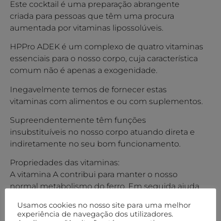
Este cocktail é uma preparação abrangente
criada para pessoas que têm uma procura
aumentada por vitaminas lipossolúveis.
HPPro ADEK é um complexo de quatro vitaminas
essenciais para o nosso corpo, cuja característica
comum não é apenas a exogenidade.
Inegavelmente temos de fornecer estas
vitaminas com alimentos e ou com suplementos.
Supreendentemente têm funções
insubstituíveis no nosso corpo atuando direta e
indiretamente no seu bom funcionamento.
Propriedades das vitaminas:
A vitamina A contribui para manter o nosso
normal metabolismo do ferro. Em seguida ajuda
a manter a pele e a visão saudável. Por outro lado
Usamos cookies no nosso site para uma melhor
desempenha um papel importante no processo
experiência de navegação dos utilizadores.