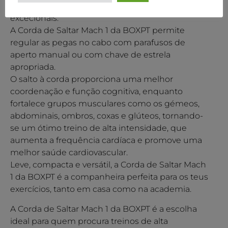
suave, oferece durabilidade e desempenho
excecionais.
A Corda de Saltar Mach 1 da BOXPT permite
regular as pegas no cabo com parafusos de
aperto manual ou com chave de estrela
apropriada.
O salto à corda proporciona uma melhor
coordenação e função cognitiva, enquanto
fortalece grupos musculares como os gémeos,
abdominais, ombros, coxas e glúteos, tornando-
se um ótimo treino de alta intensidade, que
aumenta a frequência cardíaca e promove uma
melhor saúde cardiovascular.
Leve, compacta e versátil, a Corda de Saltar Mach
1 da BOXPT é a companheira perfeita para os teus
exercícios, tanto em casa como na academia.
A Corda de Saltar Mach 1 da BOXPT é a escolha
ideal para quem procura treinos de alta