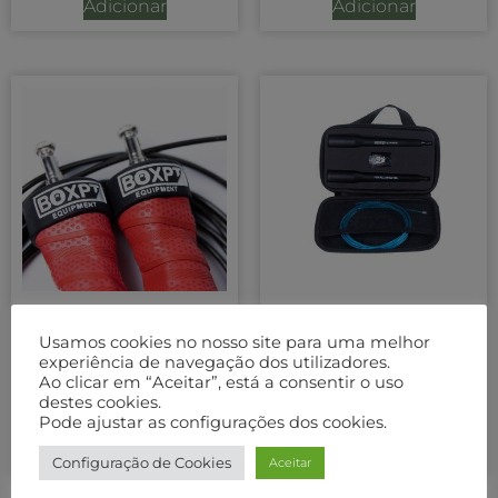
Adicionar
Adicionar
BOXPT Corda de
BOXPT Corda de
Usamos cookies no nosso site para uma melhor
Saltar “Pro” Vermelho
Saltar C/ Estojo “Mach
experiência de navegação dos utilizadores.
2” em PVC Azul
16,00
€
Ao clicar em “Aceitar”, está a consentir o uso
33,00
€
destes cookies.
Pode ajustar as configurações dos cookies.
Adicionar
Adicionar
Configuração de Cookies
Aceitar