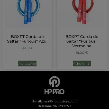
BOXPT Corda de
BOXPT Corda de
Saltar “Furious” Azul
Saltar “Furious”
Vermelha
14,00
€
14,00
€
Adicionar
Adicionar
Email:
geral@hpprostore.com
Telefone:
969 200 959