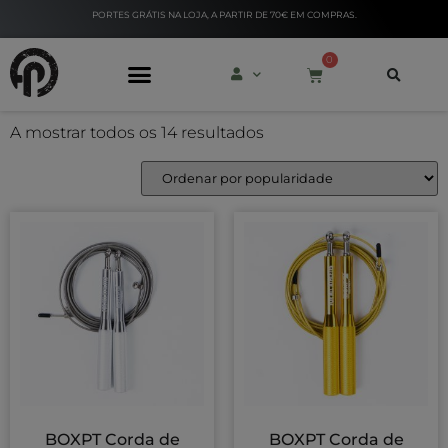
PORTES GRÁTIS NA LOJA, A PARTIR DE 70€ EM COMPRAS.
0
A mostrar todos os 14 resultados
PERSONAL TRAINERS
BOXPT Corda de
BOXPT Corda de