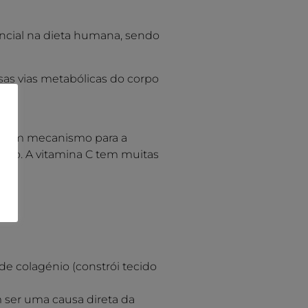
encial na dieta humana, sendo
as vias metabólicas do corpo
 de um mecanismo para a
ação. A vitamina C tem muitas
de colagénio (constrói tecido
m ser uma causa direta da