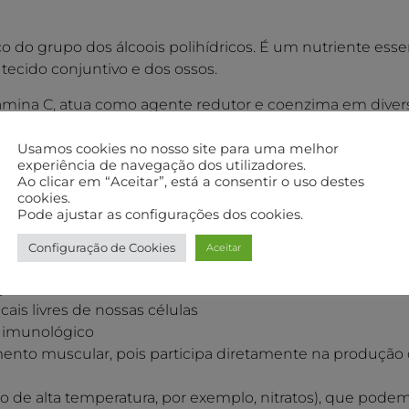
 do grupo dos álcoois polihídricos. É um nutriente ess
tecido conjuntivo e dos ossos.
amina C, atua como agente redutor e coenzima em divers
incipais antioxidantes.
Usamos cookies no nosso site para uma melhor
experiência de navegação dos utilizadores.
Ao clicar em “Aceitar”, está a consentir o uso destes
no essencial, queremos dizer o fato de indicar a falta
cookies.
ário fornecê-lo com alimentos, ou através de suplement
Pode ajustar as configurações dos cookies.
Configuração de Cookies
Aceitar
nguíneo
is livres de nossas células
e imunológico
mento muscular, pois participa diretamente na produção 
o de alta temperatura, por exemplo, nitratos), que pode