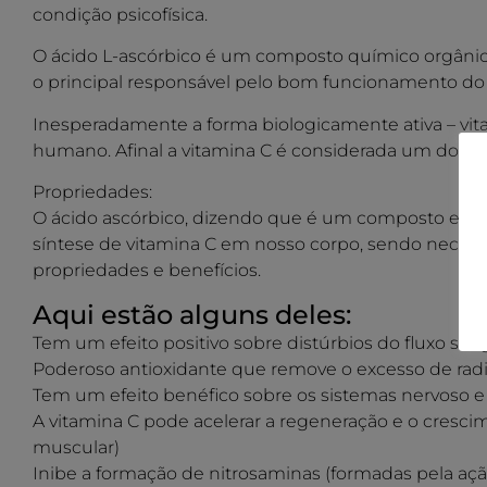
condição psicofísica.
O ácido L-ascórbico é um composto químico orgânico
o principal responsável pelo bom funcionamento do 
Inesperadamente a forma biologicamente ativa – vit
humano. Afinal a vitamina C é considerada um dos pr
Propriedades:
O ácido ascórbico, dizendo que é um composto exóge
síntese de vitamina C em nosso corpo, sendo necess
propriedades e benefícios.
Aqui estão alguns deles:
Tem um efeito positivo sobre distúrbios do fluxo sa
Poderoso antioxidante que remove o excesso de radica
Tem um efeito benéfico sobre os sistemas nervoso 
A vitamina C pode acelerar a regeneração e o cresci
muscular)
Inibe a formação de nitrosaminas (formadas pela açã