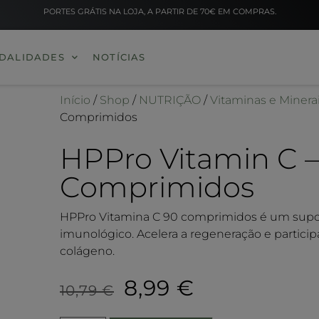
PORTES GRÁTIS NA LOJA, A PARTIR DE 70€ EM COMPRAS.
DALIDADES
NOTÍCIAS
Início
/
Shop
/
NUTRIÇÃO
/
Vitaminas e Minera
Comprimidos
HPPro Vitamin C –
Comprimidos
HPPro Vitamina C 90 comprimidos é um supor
imunológico. Acelera a regeneração e partic
colágeno.
8,99
€
10,79
€