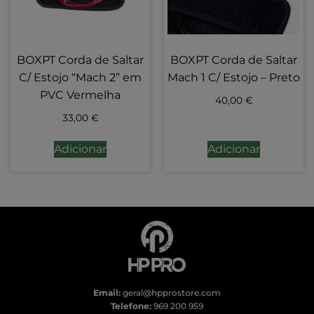
BOXPT Corda de Saltar
BOXPT Corda de Saltar
C/ Estojo “Mach 2” em
Mach 1 C/ Estojo – Preto
PVC Vermelha
40,00
€
33,00
€
Adicionar
Adicionar
Email:
geral@hpprostore.com
Telefone:
969 200 959