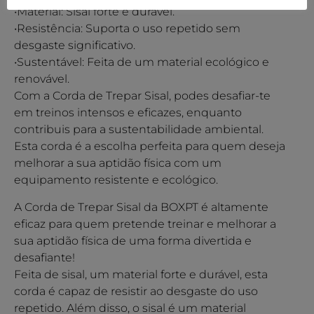
•Material: Sisal forte e durável.
•Resistência: Suporta o uso repetido sem
desgaste significativo.
•Sustentável: Feita de um material ecológico e
renovável.
Com a Corda de Trepar Sisal, podes desafiar-te
em treinos intensos e eficazes, enquanto
contribuis para a sustentabilidade ambiental.
Esta corda é a escolha perfeita para quem deseja
melhorar a sua aptidão física com um
equipamento resistente e ecológico.
A Corda de Trepar Sisal da BOXPT é altamente
eficaz para quem pretende treinar e melhorar a
sua aptidão física de uma forma divertida e
desafiante!
Feita de sisal, um material forte e durável, esta
corda é capaz de resistir ao desgaste do uso
repetido. Além disso, o sisal é um material