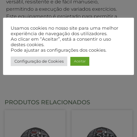
versátil, resistente e de fácil manuseio,
permitindo a execução de variados exercícios.
Este equipamento é projetado para permitir a
rotação segura do corpo e um encaixe perfeito
Usamos cookies no nosso site para uma melhor
nos ombros, aliviando a pressão exercida nos
experiência de navegação dos utilizadores.
membros superiores. Com ele, é possível realizar
Ao clicar em “Aceitar”, está a consentir o uso
destes cookies.
uma ampla gama de movimentos que
Pode ajustar as configurações dos cookies.
melhoram a força, a flexibilidade e a resistência,
tornando-o ideal para treinos funcionais e de alta
Configuração de Cookies
Aceitar
intensidade.
PRODUTOS RELACIONADOS