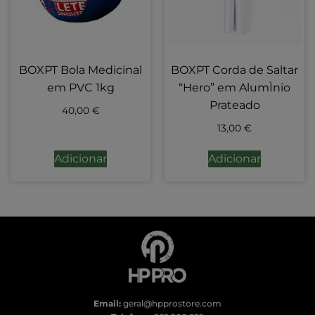
BOXPT Bola Medicinal
BOXPT Corda de Saltar
em PVC 1kg
“Hero” em AlumÌnio
Prateado
40,00
€
13,00
€
Adicionar
Adicionar
Email:
geral@hpprostore.com