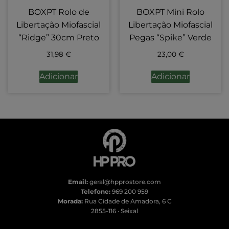
BOXPT Rolo de
BOXPT Mini Rolo
Libertação Miofascial
Libertação Miofascial
“Ridge” 30cm Preto
Pegas “Spike” Verde
31,98
€
23,00
€
Adicionar
Adicionar
Email:
geral@hpprostore.com
Telefone:
969 200 959
Morada:
Rua Cidade de Amadora, 6 C
2855-116 · Seixal