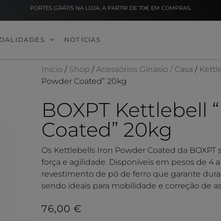
PORTES GRÁTIS NA LOJA, A PARTIR DE 70€ EM COMPRAS.
DALIDADES
NOTÍCIAS
Início
/
Shop
/
Acessórios Ginásio / Casa
/
Kettl
Powder Coated” 20kg
BOXPT Kettlebell 
Coated” 20kg
Os Kettlebells Iron Powder Coated da BOXPT s
força e agilidade. Disponíveis em pesos de 4 
revestimento de pó de ferro que garante durab
sendo ideais para mobilidade e correção de as
76,00
€