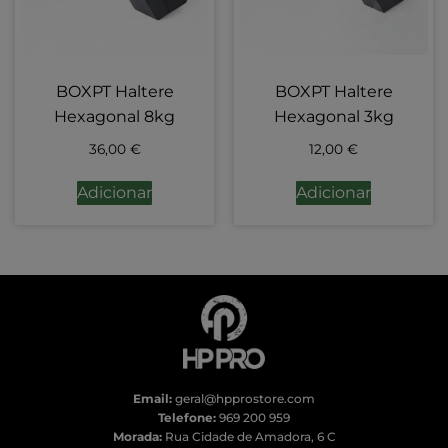
BOXPT Haltere
BOXPT Haltere
Hexagonal 8kg
Hexagonal 3kg
36,00
€
12,00
€
Adicionar
Adicionar
Email:
geral@hpprostore.com
Telefone:
969 200 959
Morada:
Rua Cidade de Amadora, 6 C