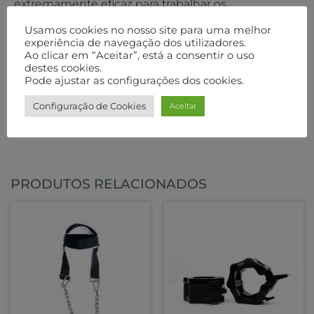
extremamente eficaz para trabalhar os
abdominais, oblíquos e lombar, ajudando-te a
Usamos cookies no nosso site para uma melhor
alcançar os teus objetivos de fitness. Além disso, a
experiência de navegação dos utilizadores.
Roda de Abdominais permite-te melhorar a
Ao clicar em “Aceitar”, está a consentir o uso
destes cookies.
estabilidade, a coordenação muscular e a
Pode ajustar as configurações dos cookies.
postura, contribuindo para um corpo mais forte e
equilibrado
Configuração de Cookies
Aceitar
PRODUTOS RELACIONADOS