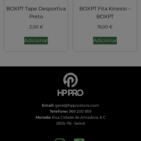
BOXPT Tape Desportiva
BOXPT Fita Kinesio –
Preto
BOXPT
2,00
€
19,00
€
Adicionar
Adicionar
Email:
geral@hpprostore.com
Telefone:
969 200 959
Morada:
Rua Cidade de Amadora, 6 C
2855-116 · Seixal