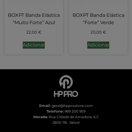
BOXPT Banda Elástica
BOXPT Banda Elástica
“Muito Forte” Azul
“Forte” Verde
22,00
€
20,00
€
Adicionar
Adicionar
Email:
geral@hpprostore.com
Telefone:
969 200 959
Morada:
Rua Cidade de Amadora, 6 C
2855-116 · Seixal