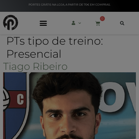
PORTES GRÁTIS NA LOJA, A PARTIR DE 70€ EM COMPRAS.
0
PTs tipo de treino:
PERSONAL TRAINERS
Presencial
Tiago Ribeiro