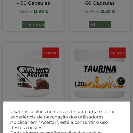
– 90 Cápsulas
60 Cápsulas
16,68
€
13,90
€
15,00
€
12,50
€
Adicionar
Adicionar
PROMO
PROMO
HPPro Pro Whey
HPPro Taurina – 120
Usamos cookies no nosso site para uma melhor
Protein
Cápsulas
experiência de navegação dos utilizadores.
Ao clicar em “Aceitar”, está a consentir o uso
29,90
€
–
56,90
€
14,28
€
11,90
€
destes cookies.
Pode ajustar as configurações dos cookies.