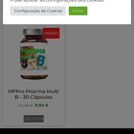
Ver opções
Adicionar
Configuração de Cookies
Aceitar
PROMO
HPPro Pharma Multi
B – 30 Cápsulas
14,28
€
11,90
€
Ler mais