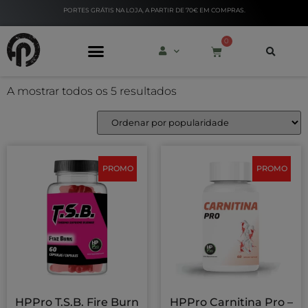
PORTES GRÁTIS NA LOJA, A PARTIR DE 70€ EM COMPRAS.
0
A mostrar todos os 5 resultados
PERSONAL TRAINERS
PROMO
PROMO
HPPro T.S.B. Fire Burn
HPPro Carnitina Pro –