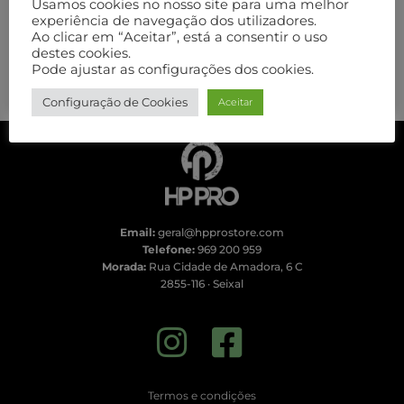
Usamos cookies no nosso site para uma melhor
Isotónica Sport Azul
20,39
€
16,99
€
experiência de navegação dos utilizadores.
Zero
Ao clicar em “Aceitar”, está a consentir o uso
1,50
€
–
16,00
€
destes cookies.
Pode ajustar as configurações dos cookies.
Ver opções
Ver opções
Configuração de Cookies
Aceitar
Email:
geral@hpprostore.com
Telefone:
969 200 959
Morada:
Rua Cidade de Amadora, 6 C
2855-116 · Seixal
Termos e condições